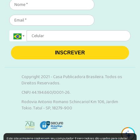
INSCREVER
Copyright 2021 - Casa Publicadora Brasileira. Todos os
Direitos Reservados.
CNPJ 44.194.660/0001-26.
Rodovia Antonio Romano Schincariol Km 106, Jardim
Tokio. Tatuí - SP, 18279-900
Este site armazena cookies em seu computador. Esses cookies são usados para coletar