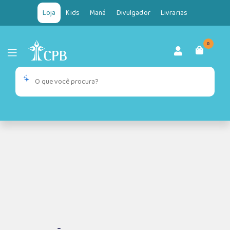
Loja
Kids
Maná
Divulgador
Livrarias
0