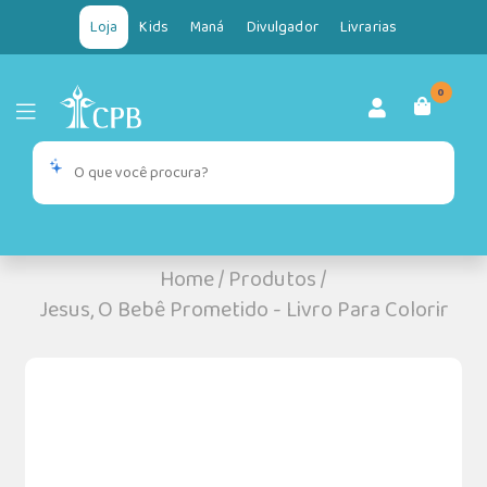
Loja
Kids
Maná
Divulgador
Livrarias
0
Home
/
Produtos
/
Jesus, O Bebê Prometido - Livro Para Colorir