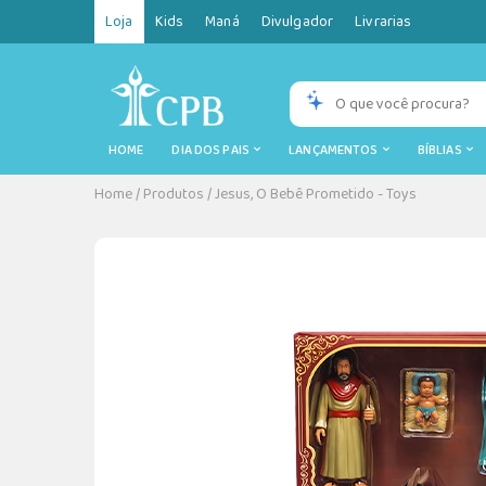
Loja
Kids
Maná
Divulgador
Livrarias
HOME
DIA DOS PAIS
LANÇAMENTOS
BÍBLIAS
Home
/
Produtos
/
Jesus, O Bebê Prometido - Toys