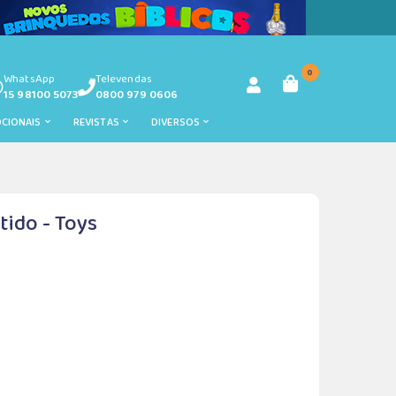
0
WhatsApp
Televendas
15 98100 5073
0800 979 0606
OCIONAIS
REVISTAS
DIVERSOS
tido - Toys