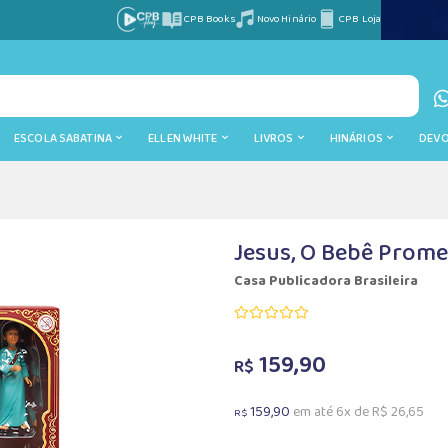
CPB Books
Novo Hinário
CPB Loja
ESCOLA SABATINA
ELLEN WHITE
LIVROS
HINÁRIOS
DEV
Jesus, O Bebê Prome
Casa Publicadora Brasileira
159,90
R$
159,90
em até 6x de R$ 26,65
R$