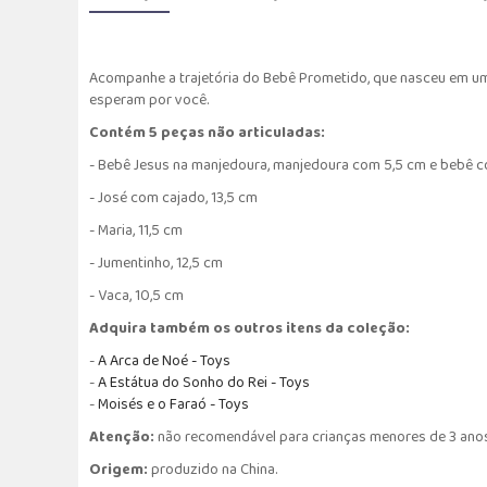
Acompanhe a trajetória do Bebê Prometido, que nasceu em uma
esperam por você.
Contém 5 peças não articuladas:
- Bebê Jesus na manjedoura, manjedoura com 5,5 cm e bebê 
- José com cajado, 13,5 cm
- Maria, 11,5 cm
- Jumentinho, 12,5 cm
- Vaca, 10,5 cm
Adquira também os outros itens da coleção:
-
A Arca de Noé - Toys
-
A Estátua do Sonho do Rei - Toys
-
M
oisés e o Faraó - Toys
Atenção:
não recomendável para crianças menores de 3 anos
Origem:
produzido na China.