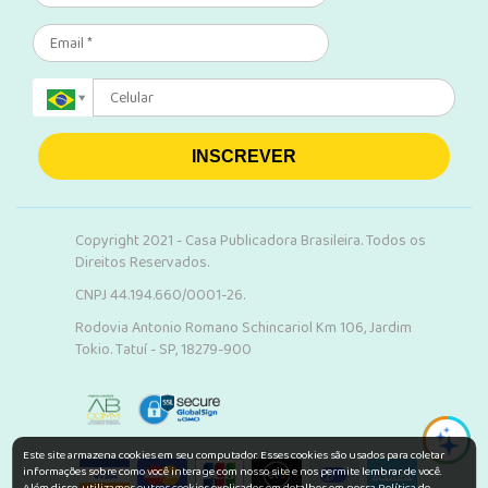
INSCREVER
Copyright 2021 - Casa Publicadora Brasileira. Todos os
Direitos Reservados.
CNPJ 44.194.660/0001-26.
Rodovia Antonio Romano Schincariol Km 106, Jardim
Tokio. Tatuí - SP, 18279-900
Este site armazena cookies em seu computador. Esses cookies são usados para coletar
informações sobre como você interage com nosso site e nos permite lembrar de você.