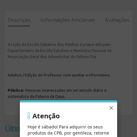
Descrição
Informações Adicionais
Avaliações
A Lição da Escola Sabatina dos Adultos é preparada pelo
Departamento da Escola Sabatina e Ministério Pessoal da
Associação Geral dos Adventistas do Sétimo Dia.
Adultos / Edição do Professor com auxiliar e informativo
Público:
Pessoas interessadas em um estudo diário e
sistemático da Palavra de Deus.
×
Atenção
Últimos Vistos
Hoje é sábado! Para adquirir os seus
produtos da CPB, por gentileza, retorne