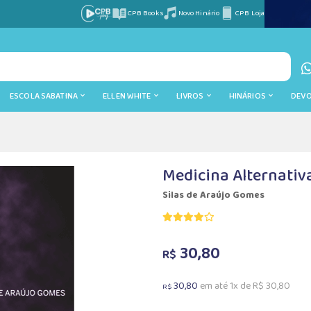
CPB Books
Novo Hinário
CPB Loja
ESCOLA SABATINA
ELLEN WHITE
LIVROS
HINÁRIOS
DEV
Medicina Alternativ
Silas de Araújo Gomes
30,80
R$
30,80
em até 1x de R$ 30,80
R$