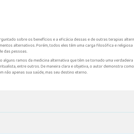
erguntado sobre os benefícios e a eficácia dessas e de outras terapias alte
entos alternativos. Porém, todos eles têm uma carga filosófica e religios
ade das pessoas.
o alguns ramos da medicina alternativa que têm se tornado uma verdadeira
itualista, entre outros. De maneira clara e objetiva, o autor demonstra com
erem não apenas sua saúde, mas seu destino eterno.