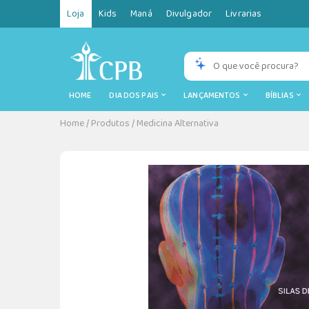
Loja
Kids
Maná
Divulgador
Livrarias
HOME
DIA DOS PAIS
LANÇAMENTOS
BÍBLIAS
Home
/
Produtos
/
Medicina Alternativa