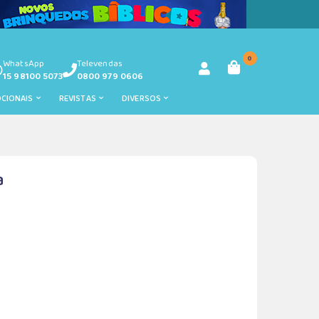
0
WhatsApp
Televendas
15 98100 5073
0800 979 0606
OCIONAIS
REVISTAS
DIVERSOS
a