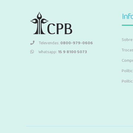
Inf
Sobre
Televendas:
0800-979-0606
Troca
Whatsapp:
15 9 8100 5073
Compr
Políti
Políti