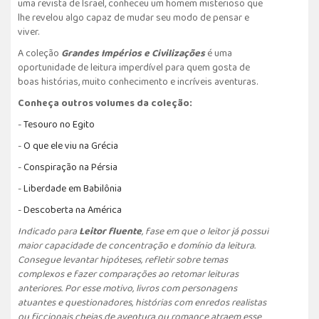
uma revista de Israel, conheceu um homem misterioso que
lhe revelou algo capaz de mudar seu modo de pensar e
viver.
A coleção
Grandes Impérios e Civilizações
é uma
oportunidade de leitura imperdível para quem gosta de
boas histórias, muito conhecimento e incríveis aventuras.
Conheça outros volumes da coleção:
-
Tesouro no Egito
-
O
que ele viu na Grécia
-
C
onspiração na Pérsia
-
Liberdade em Babilônia
-
Descoberta na América
Indicado para
Leitor fluente
, fase em que o leitor já possui
maior capacidade de concentração e domínio da leitura.
Consegue levantar hipóteses, refletir sobre temas
complexos e fazer comparações ao retomar leituras
anteriores. Por esse motivo, livros com personagens
atuantes e questionadores, histórias com enredos realistas
ou ficcionais cheias de aventura ou romance atraem esse