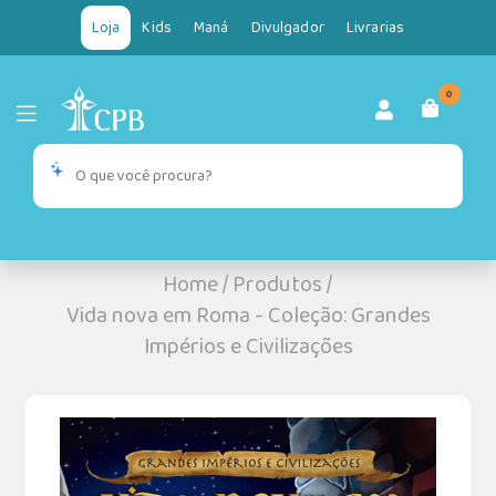
Loja
Kids
Maná
Divulgador
Livrarias
0
Home
/
Produtos
/
Vida nova em Roma - Coleção: Grandes
Impérios e Civilizações