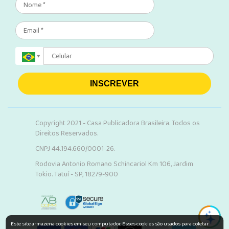
INSCREVER
Copyright 2021 - Casa Publicadora Brasileira. Todos os
Direitos Reservados.
CNPJ 44.194.660/0001-26.
Rodovia Antonio Romano Schincariol Km 106, Jardim
Tokio. Tatuí - SP, 18279-900
Este site armazena cookies em seu computador. Esses cookies são usados para coletar