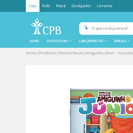
Loja
Kids
Maná
Divulgador
Livrarias
HOME
DIA DOS PAIS
LANÇAMENTOS
BÍBLIAS
Home
/
Produtos
/
Revista Nosso Amiguinho Júnior - Assinatu