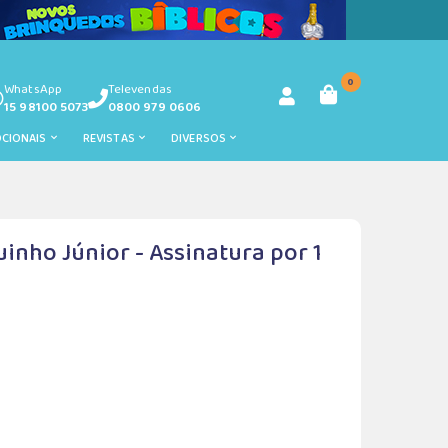
0
WhatsApp
Televendas
15 98100 5073
0800 979 0606
OCIONAIS
REVISTAS
DIVERSOS
inho Júnior - Assinatura por 1