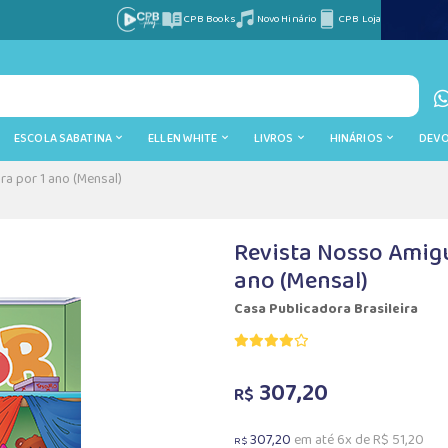
CPB Books
Novo Hinário
CPB Loja
ESCOLA SABATINA
ELLEN WHITE
LIVROS
HINÁRIOS
DEV
ra por 1 ano (Mensal)
Revista Nosso Amigu
ano (Mensal)
Casa Publicadora Brasileira
307,20
R$
307,20
em até 6x de R$ 51,20
R$