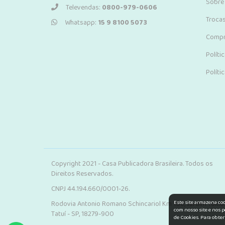
Sobre
Televendas:
0800-979-0606
Troca
Whatsapp:
15 9 8100 5073
Compr
Políti
Políti
Copyright 2021 - Casa Publicadora Brasileira. Todos os
Direitos Reservados.
CNPJ 44.194.660/0001-26.
Este site armazena co
Rodovia Antonio Romano Schincariol Km 106, Jardim Tokio.
com nosso site e nos p
Tatuí - SP, 18279-900
de Cookies. Para obter