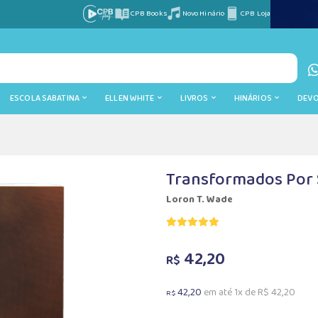
CPB Books
Novo Hinário
CPB Loja
ESCOLA SABATINA
ELLEN WHITE
LIVROS
HINÁRIOS
DEV
Transformados Por
Loron T. Wade
42,20
R$
42,20
em até 1x de R$ 42,20
R$