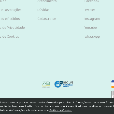
 Nós
Atendimento
Facebook
s e Devoluções
Dúvidas
Twitter
as e Pedidos
Cadastre-se
Instagram
ca de Privacidade
Youtube
ca de Cookies
WhatsApp
okies em seu computador. Esses cookies são usados para coletar informações sobre como você inte
ermite lembrar de você. Além disso, utilizamos outros cookies explicados em detalhes em nossa Pol
 todas as informações sobre o tema, acesse
Política de Cookies.