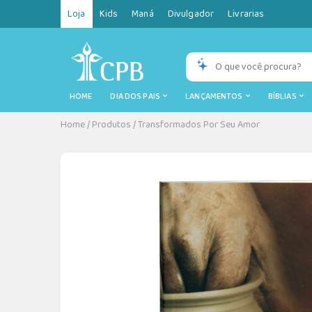
Loja
Kids
Maná
Divulgador
Livrarias
HOME
DIA DOS PAIS
LANÇAMENTOS
BÍBLIAS
Home
/
Produtos
/
Transformados Por Seu Amor