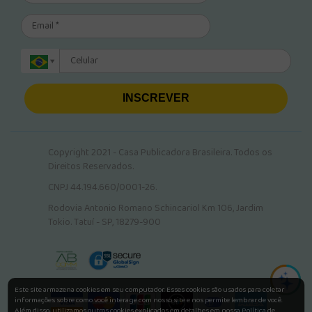
INSCREVER
Copyright 2021 - Casa Publicadora Brasileira. Todos os
Direitos Reservados.
CNPJ 44.194.660/0001-26.
Rodovia Antonio Romano Schincariol Km 106, Jardim
Tokio. Tatuí - SP, 18279-900
Este site armazena cookies em seu computador. Esses cookies são usados para coletar
informações sobre como você interage com nosso site e nos permite lembrar de você.
Além disso, utilizamos outros cookies explicados em detalhes em nossa Política de