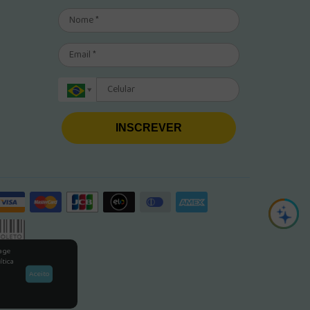
INSCREVER
rage
ítica
Aceito