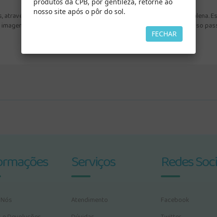
produtos da CPB, por gentileza, retorne ao
nosso site após o pôr do sol.
, através dos olhos da mais dedicada discípula de Jesus: Maria Madalena. Est
a a imagem de um amoroso Salvador que, sem condenar ou ignorar nosso pas
FECHAR
ormações
Serviços
Redes Soci
 Nós
Atendimento
Facebook