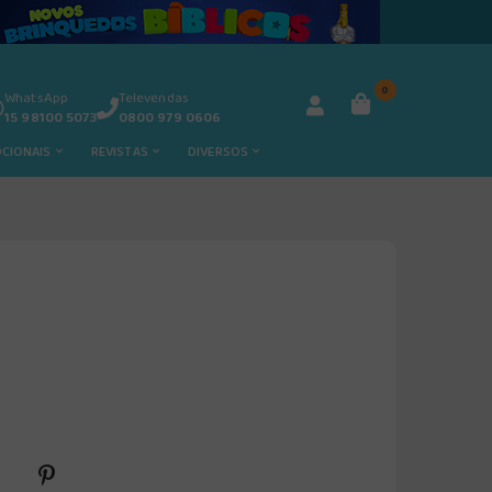
0
WhatsApp
Televendas
15 98100 5073
0800 979 0606
OCIONAIS
REVISTAS
DIVERSOS