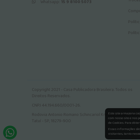
Troca
Whatsapp:
15 9 8100 5073
Compr
Políti
Políti
Copyright 2021 - Casa Publicadora Brasileira. Todos os
Direitos Reservados.
CNPJ 44.194.660/0001-26.
Este site armazena co
Rodovia Antonio Romano Schincariol Km 106, Jardim Tokio.
com nosso site e nos p
Tatuí - SP, 18279-900
de Cookies. Para obter
Essas informações são 
visitantes, tanto ness