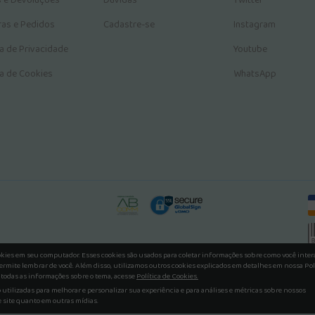
s e Devoluções
Dúvidas
Twitter
as e Pedidos
Cadastre-se
Instagram
ca de Privacidade
Youtube
ca de Cookies
WhatsApp
okies em seu computador. Esses cookies são usados para coletar informações sobre como você inte
ermite lembrar de você. Além disso, utilizamos outros cookies explicados em detalhes em nossa Pol
 todas as informações sobre o tema, acesse
Política de Cookies.
utilizadas para melhorar e personalizar sua experiência e para análises e métricas sobre nossos
e site quanto em outras mídias.