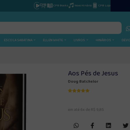
CPB Books
Novo Hinário
CPB Loja
ESCOLA SABATINA
ELLEN WHITE
LIVROS
HINÁRIOS
DEV
Aos Pés de Jesus
Doug Batchelor
em até 6x de R$ 9,85