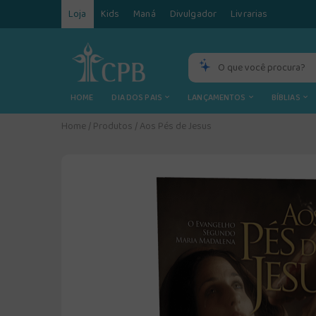
Loja
Kids
Maná
Divulgador
Livrarias
HOME
DIA DOS PAIS
LANÇAMENTOS
BÍBLIAS
Home
/
Produtos
/
Aos Pés de Jesus