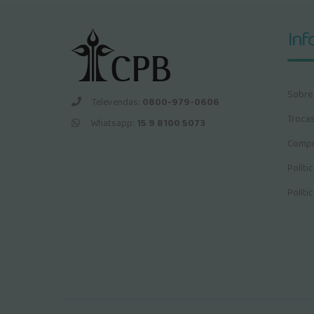
Inf
Sobre
Televendas:
0800-979-0606
Troca
Whatsapp:
15 9 8100 5073
Compr
Políti
Políti