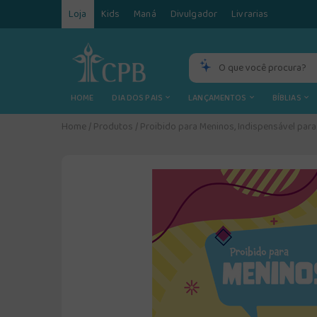
Loja
Kids
Maná
Divulgador
Livrarias
HOME
DIA DOS PAIS
LANÇAMENTOS
BÍBLIAS
Home
/
Produtos
/
Proibido para Meninos, Indispensável para