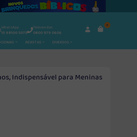
0
WhatsApp
Televendas
15 98100 5073
0800 979 0606
OCIONAIS
REVISTAS
DIVERSOS
os, Indispensável para Meninas