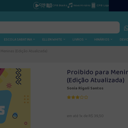
CPB Books
Novo Hinário
CPB Loja
ESCOLA SABATINA
ELLEN WHITE
LIVROS
HINÁRIOS
DEV
 Meninas (Edição Atualizada)
Proibido para Menin
(Edição Atualizada)
Sonia Rigoli Santos
em até 1x de R$ 39,50