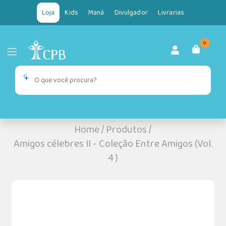
Loja
Kids
Maná
Divulgador
Livrarias
0
Home
/
Produtos
/
Amigos célebres II - Coleção Entre Amigos (Vol.
4 )