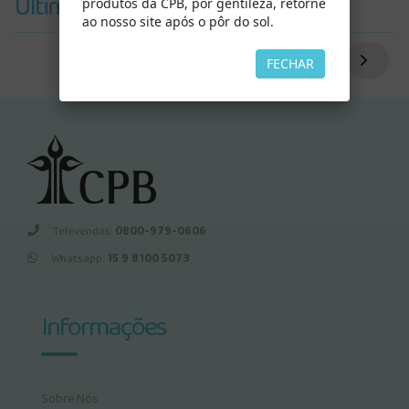
Últimos Vistos
produtos da CPB, por gentileza, retorne
ao nosso site após o pôr do sol.
FECHAR
Televendas:
0800-979-0606
Whatsapp:
15 9 8100 5073
Informações
Sobre Nós