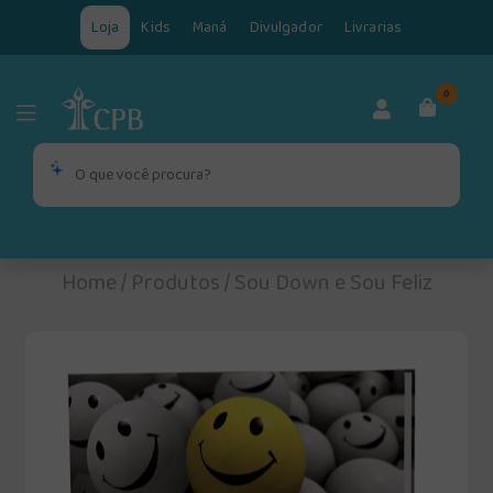
Loja
Kids
Maná
Divulgador
Livrarias
0
Home
/
Produtos
/
Sou Down e Sou Feliz