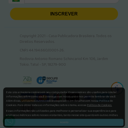
INSCREVER
Copyright 2021 - Casa Publicadora Brasileira. Todos os
Direitos Reservados.
CNPJ 44.194.660/0001-26.
Rodovia Antonio Romano Schincariol Km 106, Jardim
Tokio. Tatuí - SP, 18279-900
Este site armazena cookies em seu computador. Esses cookies são usados para coletar
informações sobre como você interage com nosso site e nos permite lembrar de você.
Além disso, utilizamos outros cookies explicados em detalhes em nossa Política de
Cookies. Para obter todas as informações sobre o tema, acesse
Política de Cookies.
Essas informações são utilizadas para melhorar e personalizar sua experiência e para
análises e métricas sobre nossos visitantes, tanto nesse site quanto em outras mídias.
Aceito