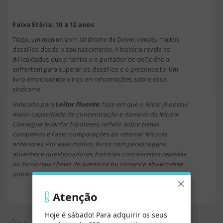
Faixa Etária: 10 a 12 anos
Tiago, um menino com síndrome de Down, venceu muitos
desafios desde o seu nascimento. A história revela as
dificuldades que a família e o portador de deficiência
enfrentam para superar os desafios e o preconceito. Um
livro emocionante e rico em informações sobre essa
síndrome.
Indicado para
Leitor fluente
, fase em que o leitor já possui
maior capacidade de concentração e domínio da leitura.
Consegue levantar hipóteses, refletir sobre temas
complexos e fazer comparações ao retomar leituras
anteriores. Por esse motivo, livros com personagens
atuantes e questionadores, histórias com enredos realistas
ou ficcionais cheias de aventura ou romance atraem esse
público.
×
Atenção
Hoje é sábado! Para adquirir os seus