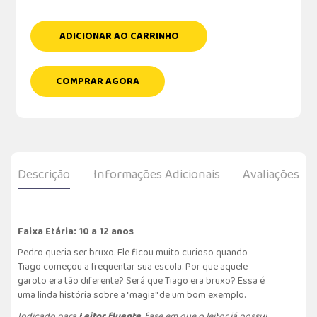
ADICIONAR AO CARRINHO
COMPRAR AGORA
Descrição
Informações Adicionais
Avaliações
Faixa Etária: 10 a 12 anos
Pedro queria ser bruxo. Ele ficou muito curioso quando
Tiago começou a frequentar sua escola. Por que aquele
garoto era tão diferente? Será que Tiago era bruxo? Essa é
uma linda história sobre a "magia" de um bom exemplo.
Indicado para
Leitor fluente
, fase em que o leitor já possui