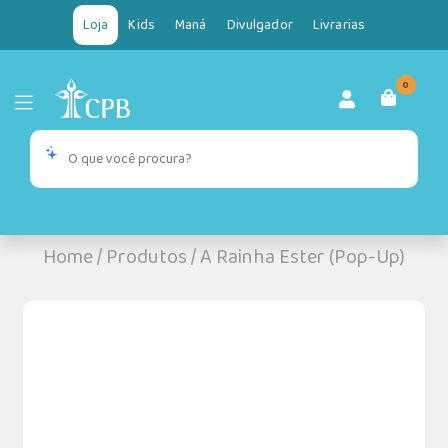
Loja
Kids
Maná
Divulgador
Livrarias
0
Home
/
Produtos
/
A Rainha Ester (Pop-Up)