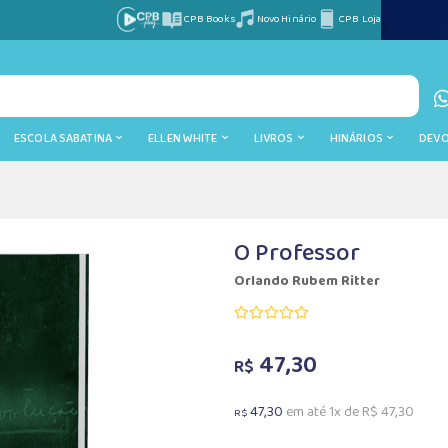
CPB Books
Novo Hinário
CPB Loja
ESCOLA SABATINA
ELLEN WHITE
LIVROS
HINÁRIOS
DEV
O Professor
Orlando Rubem Ritter
47,30
R$
47,30
em até 1x de R$ 47,30
R$