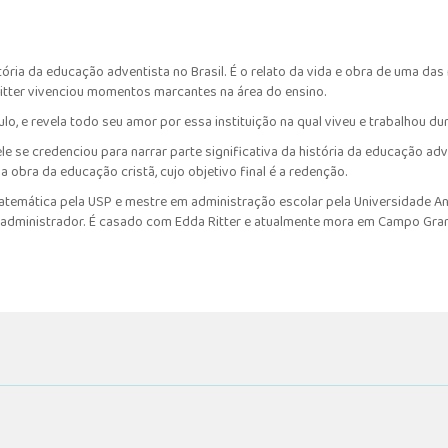
stória da educação adventista no Brasil. É o relato da vida e obra de uma d
 Ritter vivenciou momentos marcantes na área do ensino.
lo, e revela todo seu amor por essa instituição na qual viveu e trabalhou du
e se credenciou para narrar parte significativa da história da educação adven
a obra da educação cristã, cujo objetivo final é a redenção.
atemática pela USP e mestre em administração escolar pela Universidade A
 administrador. É casado com Edda Ritter e atualmente mora em Campo Gran