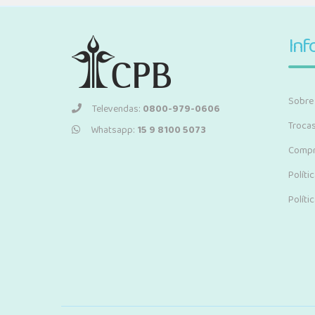
Inf
Sobre
Televendas:
0800-979-0606
Troca
Whatsapp:
15 9 8100 5073
Compr
Políti
Políti