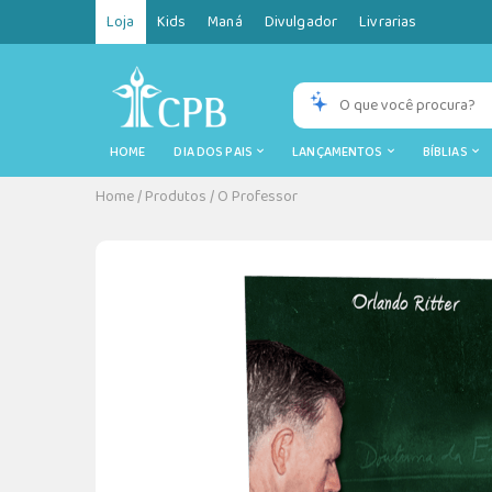
Loja
Kids
Maná
Divulgador
Livrarias
HOME
DIA DOS PAIS
LANÇAMENTOS
BÍBLIAS
Home
/
Produtos
/
O Professor