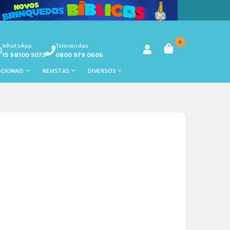
0
WhatsApp
Televendas
15 98100 5073
0800 979 0606
OCIONAIS
REVISTAS
DIVERSOS