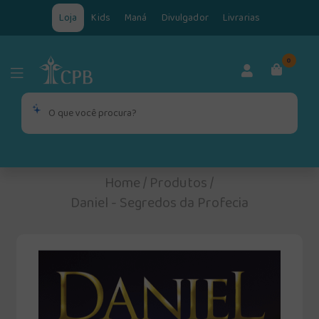
Loja
Kids
Maná
Divulgador
Livrarias
0
Home
/
Produtos
/
Daniel - Segredos da Profecia