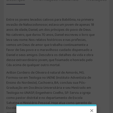
Entre os jovens levados cativos para Babilônia, na primeira
invasão de Nabucodonosor, estava um jovem de apenas 18
anos de idade, Daniel, um dos príncipes do povo de Deus.
No cativeiro, que durou 70 anos, Daniel escreveu o livro que
leva seu nome. Nos relatos históricos e nas profecias,
vemos um Deus de amor que trabalha continuamente a
favor de Seu povo e o maravilhoso cuidado dispensado a
Daniel e seus amigos. Descubra os detalhes da vida e obra
desse extraordinário jovem, que foiamado e honrado pelo
Céu acima de qualquer outro mortal.
Arilton Cordeiro de Oliveira é natural de Aimorés, MG.
Formou-se em Teologia no IAENE (Instituto Adventista de
Ensino do Nordeste), Cachoeira, BA; concluiu sua Pós-
Graduação em Docência Universitária e seu Mestrado em
Teologia no UNASP, Engenheiro Coelho, SP. Serviu a igreja
como pastor distrital e no departamento de Escola
Sabatina e Ministério Pessoal. Hoje atua como gerente da
Escola Bíblica da Rede Novo Tempo de Comunicação e
×