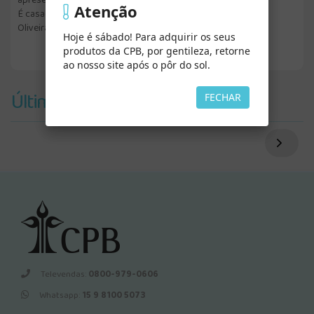
apresentador do programa Bíblia Fácil da TV Novo Tempo.
Atenção
É casado com a cirurgiã-dentista Juliana Boa Sorte de
Oliveira.
Hoje é sábado! Para adquirir os seus
produtos da CPB, por gentileza, retorne
ao nosso site após o pôr do sol.
Últimos Vistos
FECHAR
Televendas:
0800-979-0606
Whatsapp:
15 9 8100 5073