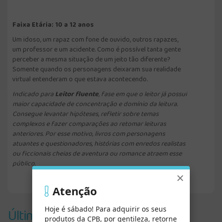
Faixa Etária: 10 a 12 anos
Um idoso, um rapaz com fone de ouvido, outros rapazes,
um professor e um acidente. Como é possível tanta gente
perceber a mesma situação de um jeito tão diferente?
Somente quando os personagens deixaram sua realidade
virtual entenderam o que estava acontecendo.
Indicado para
Leitor fluente
, fase em que o leitor já possui
maior capacidade de concentração e domínio da leitura.
Consegue levantar hipóteses, refletir sobre temas
complexos e fazer comparações ao retomar leituras
anteriores. Por esse motivo, livros com personagens
atuantes e questionadores, histórias com enredos realistas
ou ficcionais cheias de aventura ou romance atraem esse
público.
×
Atenção
Últimos Vistos
Hoje é sábado! Para adquirir os seus
produtos da CPB, por gentileza, retorne