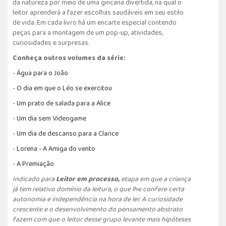
da natureza por meio de uma gincana divertida, na qual o
leitor aprenderá a fazer escolhas saudáveis em seu estilo
de vida. Em cada livro há um encarte especial contendo
peças para a montagem de um pop-up, atividades,
curiosidades e surpresas.
Conheça outros volumes da série:
-
Á
gua para o João
-
O dia em que o Léo se exercitou
-
Um prato de salada para a Alice
-
Um dia sem Videogame
-
Um dia de descanso para a Clarice
-
Lorena - A Amiga do vento
-
A Premiação
Indicado para
Leitor em processo,
etapa em que a criança
já tem relativo domínio da leitura, o que lhe confere certa
autonomia e independência na hora de ler. A curiosidade
crescente e o desenvolvimento do pensamento abstrato
fazem com que o leitor desse grupo levante mais hipóteses