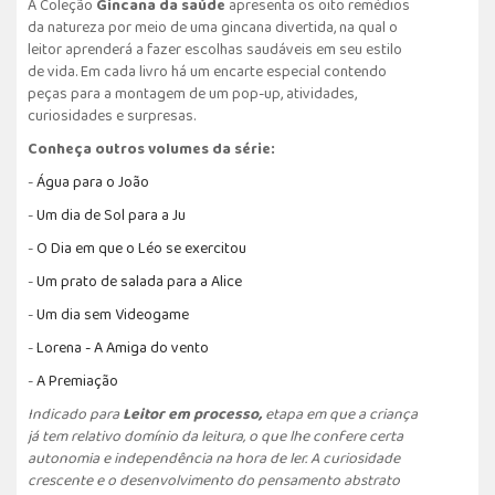
A Coleção
Gincana da saúde
apresenta os oito remédios
da natureza por meio de uma gincana divertida, na qual o
leitor aprenderá a fazer escolhas saudáveis em seu estilo
de vida. Em cada livro há um encarte especial contendo
peças para a montagem de um pop-up, atividades,
curiosidades e surpresas.
Conheça outros volumes da série:
-
Á
gua para o João
-
U
m dia de Sol para a Ju
-
O
Dia em que o Léo se exercitou
-
Um p
rato de salada para a Alice
-
Um dia s
em Videogame
-
Lorena - A Amiga do vento
-
A Premiação
Indicado para
Leitor em processo,
etapa em que a criança
já tem relativo domínio da leitura, o que lhe confere certa
autonomia e independência na hora de ler. A curiosidade
crescente e o desenvolvimento do pensamento abstrato