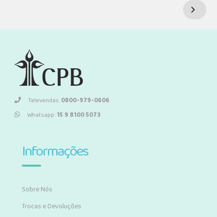
Televendas:
0800-979-0606
Whatsapp:
15 9 8100 5073
Informações
Sobre Nós
Trocas e Devoluções