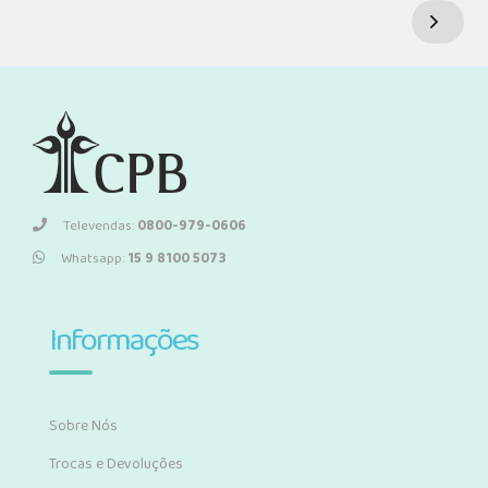
Televendas:
0800-979-0606
Whatsapp:
15 9 8100 5073
Informações
Sobre Nós
Trocas e Devoluções