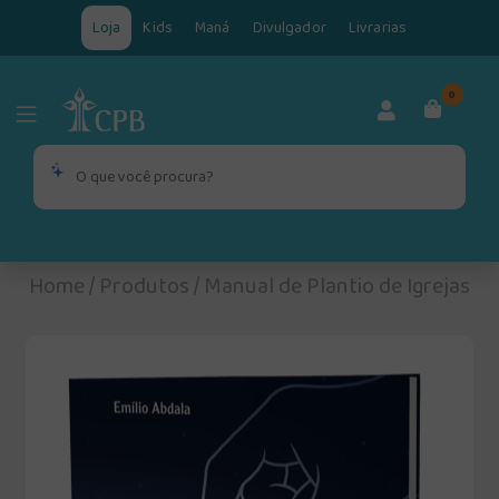
Loja
Kids
Maná
Divulgador
Livrarias
0
Home
/
Produtos
/
Manual de Plantio de Igrejas