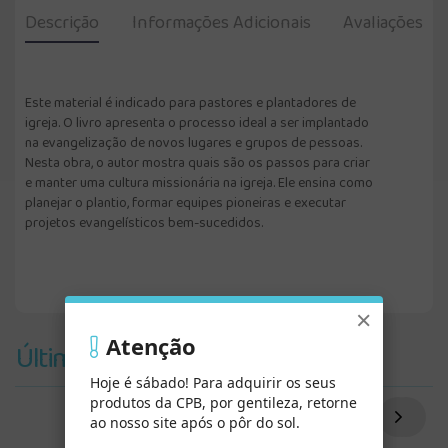
Descrição
Informações Adicionais
Avaliações
Este material é indicado para pastores e plantadores de
igreja. O livro apresenta o processo ideal a ser implantado
na evangelização de novos lugares e grupos de pessoas.
Nesta obra, o autor mostra quais são os passos para criar
e manter uma cultura missionária na igreja. Ele ensina como
planejar o plantio, formar equipes pioneiras e executar
projetos evangelísticos bem-sucedidos.
×
Atenção
Últimos Vistos
Hoje é sábado! Para adquirir os seus
produtos da CPB, por gentileza, retorne
ao nosso site após o pôr do sol.