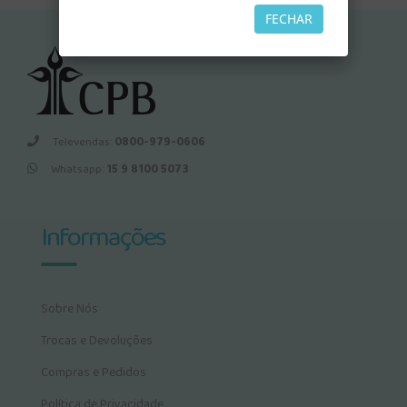
FECHAR
Televendas:
0800-979-0606
Whatsapp:
15 9 8100 5073
Informações
Sobre Nós
Trocas e Devoluções
Compras e Pedidos
Política de Privacidade