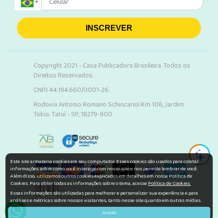
INSCREVER
Copyright 2021 - Casa Publicadora Brasileira. Todos os
Direitos Reservados.
CNPJ 44.194.660/0001-26.
Rodovia Antonio Romano Schincariol Km 106, Jardim
Tokio. Tatuí - SP, 18279-900
Este site armazena cookies em seu computador. Esses cookies são usados para coletar
informações sobre como você interage com nosso site e nos permite lembrar de você.
Além disso, utilizamos outros cookies explicados em detalhes em nossa Política de
Cookies. Para obter todas as informações sobre o tema, acesse
Política de Cookies.
Essas informações são utilizadas para melhorar e personalizar sua experiência e para
análises e métricas sobre nossos visitantes, tanto nesse site quanto em outras mídias.
Aceito