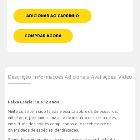
ADICIONAR AO CARRINHO
COMPRAR AGORA
Descrição
Informações Adicionais
Avaliações
Vídeo
Faixa Etária: 10 a 12 anos
Muita coisa tem sido falada e escrita sobre os dinossauros;
entretanto, permance uma aura de mistério em torno deles,
em virtude dos nomes complicados que receberam e da
diversidade de espécies identificadas.
Segundo os estudiosos, esses animais variavam bastante