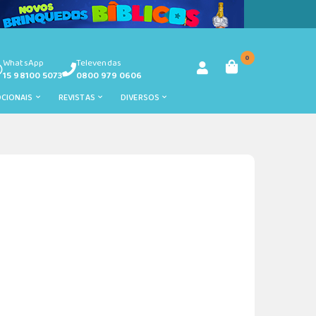
0
WhatsApp
Televendas
15 98100 5073
0800 979 0606
OCIONAIS
REVISTAS
DIVERSOS