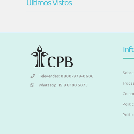
Últimos Vistos
Inf
Sobre
Televendas:
0800-979-0606
Troca
Whatsapp:
15 9 8100 5073
Compr
Políti
Políti