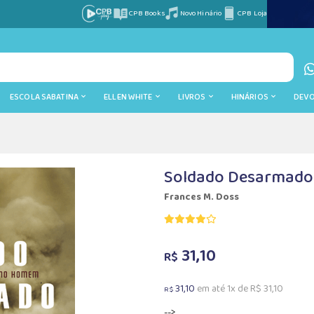
CPB Books
Novo Hinário
CPB Loja
ESCOLA SABATINA
ELLEN WHITE
LIVROS
HINÁRIOS
DEV
Soldado Desarmado
Frances M. Doss
31,10
R$
31,10
em até 1x de R$ 31,10
R$
-->