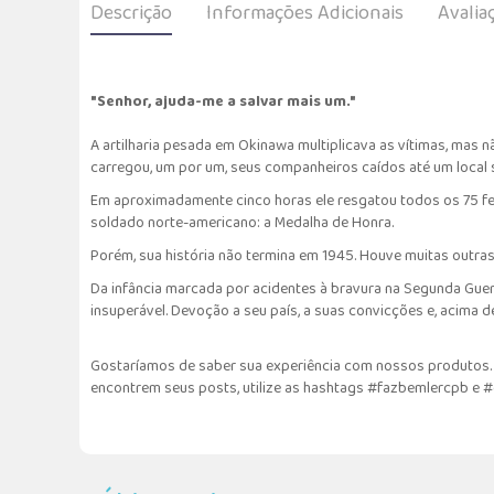
Descrição
Informações Adicionais
Avalia
"Senhor, ajuda-me a salvar mais um."
A artilharia pesada em Okinawa multiplicava as vítimas, mas 
carregou, um por um, seus companheiros caídos até um local 
Em aproximadamente cinco horas ele resgatou todos os 75 fer
soldado norte-americano: a Medalha de Honra.
Porém, sua história não termina em 1945. Houve muitas outras
Da infância marcada por acidentes à bravura na Segunda Guer
insuperável. Devoção a seu país, a suas convicções e, acima de
Gostaríamos de saber sua experiência com nossos produtos. F
encontrem seus posts, utilize as hashtags #fazbemlercpb e 