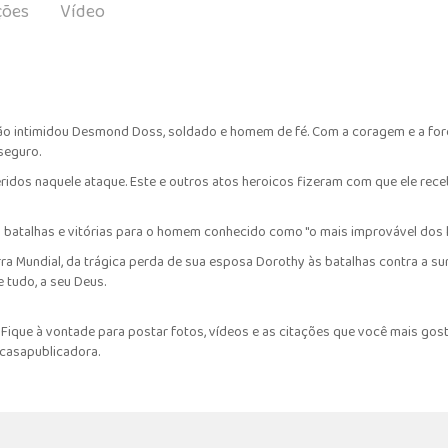
ções
Vídeo
não intimidou Desmond Doss, soldado e homem de fé. Com a coragem e a forç
seguro.
idos naquele ataque. Este e outros atos heroicos fizeram com que ele receb
 batalhas e vitórias para o homem conhecido como "o mais improvável dos he
ra Mundial, da trágica perda de sua esposa Dorothy às batalhas contra a 
 tudo, a seu Deus.
ique à vontade para postar fotos, vídeos e as citações que você mais gost
#casapublicadora.