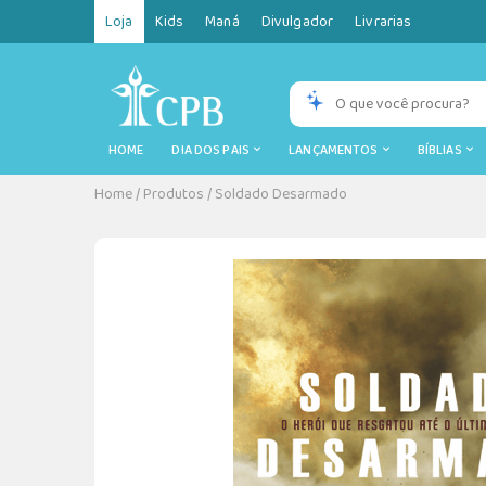
Loja
Kids
Maná
Divulgador
Livrarias
HOME
DIA DOS PAIS
LANÇAMENTOS
BÍBLIAS
Home
/
Produtos
/
Soldado Desarmado