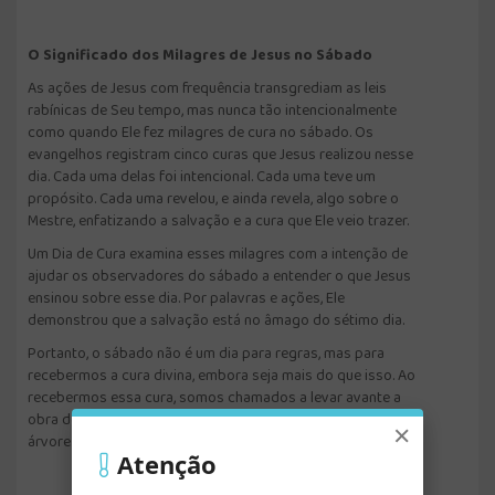
O Significado dos Milagres de Jesus no Sábado
As ações de Jesus com frequência transgrediam as leis
rabínicas de Seu tempo, mas nunca tão intencionalmente
como quando Ele fez milagres de cura no sábado. Os
evangelhos registram cinco curas que Jesus realizou nesse
dia. Cada uma delas foi intencional. Cada uma teve um
propósito. Cada uma revelou, e ainda revela, algo sobre o
Mestre, enfatizando a salvação e a cura que Ele veio trazer.
Um Dia de Cura examina esses milagres com a intenção de
ajudar os observadores do sábado a entender o que Jesus
ensinou sobre esse dia. Por palavras e ações, Ele
demonstrou que a salvação está no âmago do sétimo dia.
Portanto, o sábado não é um dia para regras, mas para
recebermos a cura divina, embora seja mais do que isso. Ao
recebermos essa cura, somos chamados a levar avante a
obra de Jesus, oferecendo as folhas restauradoras da
×
árvore da vida a um mundo ferido e desesperado.
Atenção