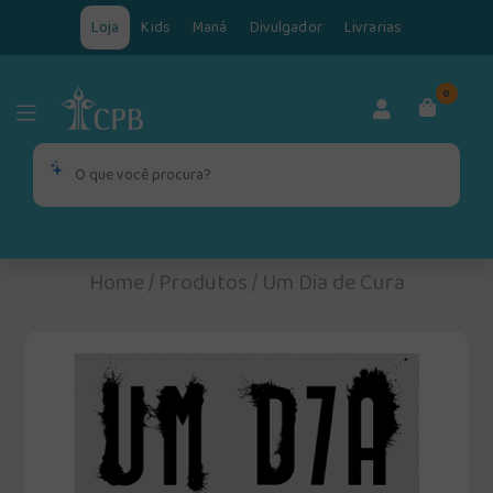
Loja
Kids
Maná
Divulgador
Livrarias
0
Home
/
Produtos
/
Um Dia de Cura