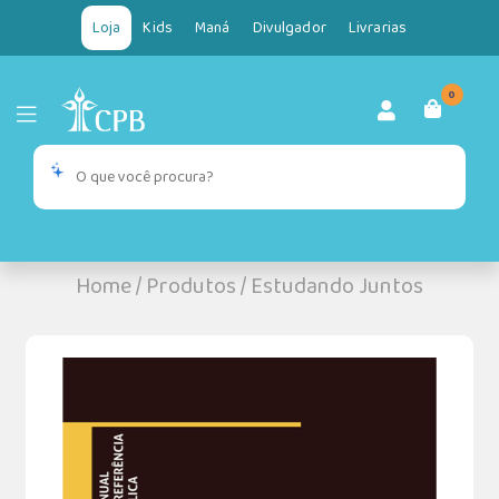
Loja
Kids
Maná
Divulgador
Livrarias
0
Home
/
Produtos
/
Estudando Juntos