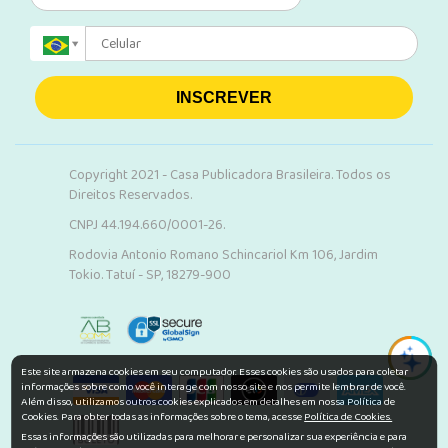
INSCREVER
Copyright 2021 - Casa Publicadora Brasileira. Todos os
Direitos Reservados.
CNPJ 44.194.660/0001-26.
Rodovia Antonio Romano Schincariol Km 106, Jardim
Tokio. Tatuí - SP, 18279-900
Este site armazena cookies em seu computador. Esses cookies são usados para coletar
informações sobre como você interage com nosso site e nos permite lembrar de você.
Além disso, utilizamos outros cookies explicados em detalhes em nossa Política de
Cookies. Para obter todas as informações sobre o tema, acesse
Política de Cookies.
Essas informações são utilizadas para melhorar e personalizar sua experiência e para