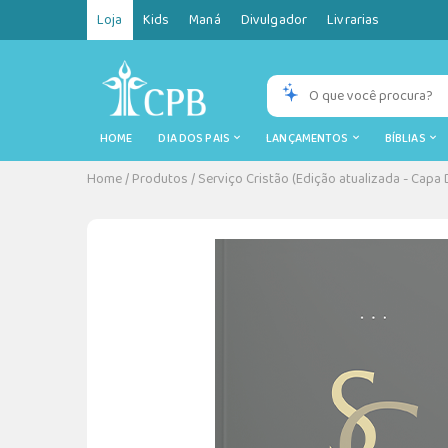
Loja
Kids
Maná
Divulgador
Livrarias
HOME
DIA DOS PAIS
LANÇAMENTOS
BÍBLIAS
Home
/
Produtos
/
Serviço Cristão (Edição atualizada - Capa 