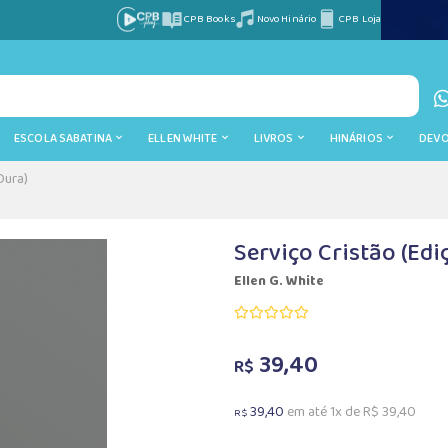
CPB Books
Novo Hinário
CPB Loja
ESCOLA SABATINA
ELLEN WHITE
LIVROS
HINÁRIOS
DEV
Dura)
Serviço Cristão (Edi
Ellen G. White
39,40
R$
39,40
em até 1x de R$ 39,40
R$