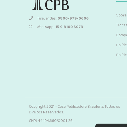
Sobre
Televendas:
0800-979-0606
Troca
Whatsapp:
15 9 8100 5073
Compr
Políti
Políti
Copyright 2021 - Casa Publicadora Brasileira. Todos os
Direitos Reservados.
CNPJ 44.194.660/0001-26.