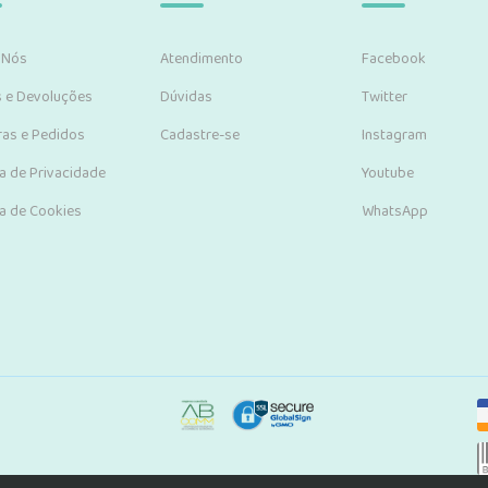
 Nós
Atendimento
Facebook
s e Devoluções
Dúvidas
Twitter
as e Pedidos
Cadastre-se
Instagram
ca de Privacidade
Youtube
ca de Cookies
WhatsApp