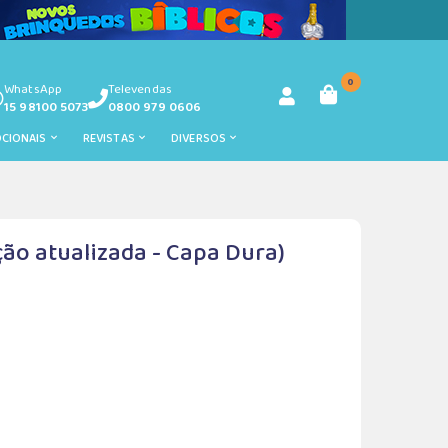
0
WhatsApp
Televendas
15 98100 5073
0800 979 0606
OCIONAIS
REVISTAS
DIVERSOS
ção atualizada - Capa Dura)