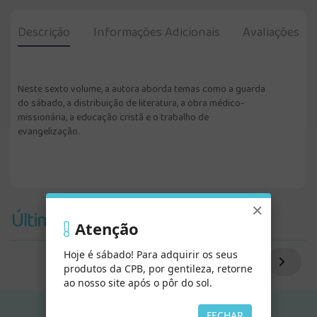
Descrição
Informações Adicionais
Avaliações
Neste sexto volume, a autora aborda temas como a guarda
do sábado, a distribuição de literatura, a obra médico-
missionária, a educação cristã e o trabalho de
evangelização.
×
Últimos Vistos
Atenção
Hoje é sábado! Para adquirir os seus
produtos da CPB, por gentileza, retorne
ao nosso site após o pôr do sol.
FECHAR