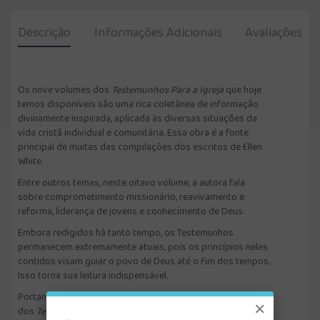
Descrição
Informações Adicionais
Avaliações
Os nove volumes dos
Testemunhos Para a Igreja
que hoje
temos disponíveis são uma rica coletânea de informação
divinamente inspirada, aplicada às diversas situações da
vida cristã individual e comunitária. Essa obra é a fonte
principal de muitas das compilações dos escritos de Ellen
White.
Entre outros temas, neste oitavo volume, a autora fala
sobre comprometimento missionário, reavivamento e
reforma, liderança de jovens e conhecimento de Deus.
Embora redigidos há tanto tempo, os Testemunhos
permanecem extremamente atuais, pois os princípios neles
contidos visam guiar o povo de Deus até o fim dos tempos.
Isso torna sua leitura indispensável.
Portanto, nosso sincero desejo é que esta nova edição
×
dos
Testemunhos Para a Igreja
reavive sua experiência