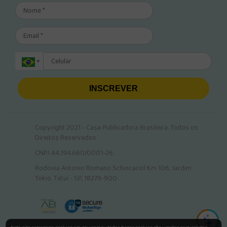
INSCREVER
Copyright 2021 - Casa Publicadora Brasileira. Todos os
Direitos Reservados.
CNPJ 44.194.660/0001-26.
Rodovia Antonio Romano Schincariol Km 106, Jardim
Tokio. Tatuí - SP, 18279-900