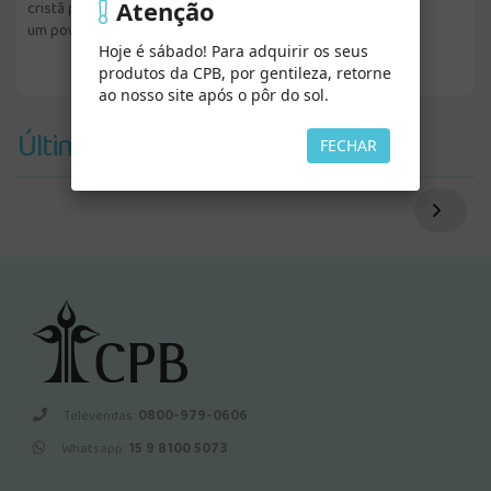
Atenção
cristã particular e a de sua comunidade, preparando assim
um povo para o breve regresso de Cristo.
Hoje é sábado! Para adquirir os seus
produtos da CPB, por gentileza, retorne
ao nosso site após o pôr do sol.
Últimos Vistos
FECHAR
Televendas:
0800-979-0606
Whatsapp:
15 9 8100 5073