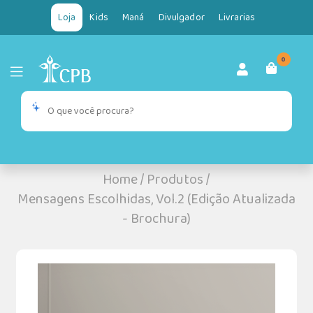
Loja
Kids
Maná
Divulgador
Livrarias
0
Home
/
Produtos
/
Mensagens Escolhidas, Vol.2 (Edição Atualizada
- Brochura)