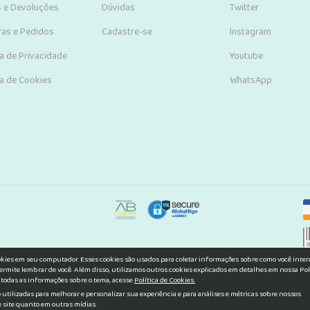
s e Devoluções
Dúvidas
Twitter
as e Pedidos
Cadastre-se
Instagram
ca de Privacidade
Youtube
ca de Cookies
WhatsApp
okies em seu computador. Esses cookies são usados para coletar informações sobre como você inte
ermite lembrar de você. Além disso, utilizamos outros cookies explicados em detalhes em nossa Pol
 todas as informações sobre o tema, acesse
Política de Cookies.
utilizadas para melhorar e personalizar sua experiência e para análises e métricas sobre nossos
e site quanto em outras mídias.