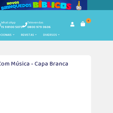
0
WhatsApp
Televendas
15 98100 5073
0800 979 0606
OCIONAIS
REVISTAS
DIVERSOS
 Com Música - Capa Branca