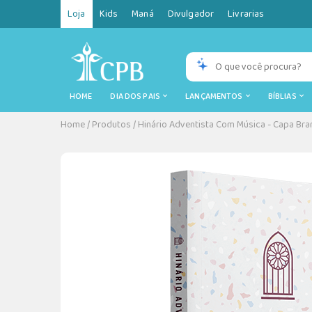
Loja
Kids
Maná
Divulgador
Livrarias
HOME
DIA DOS PAIS
LANÇAMENTOS
BÍBLIAS
Home
/
Produtos
/
Hinário Adventista Com Música - Capa Bra