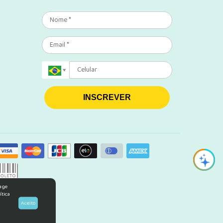
INSCREVER
rage
ítica
Aceito