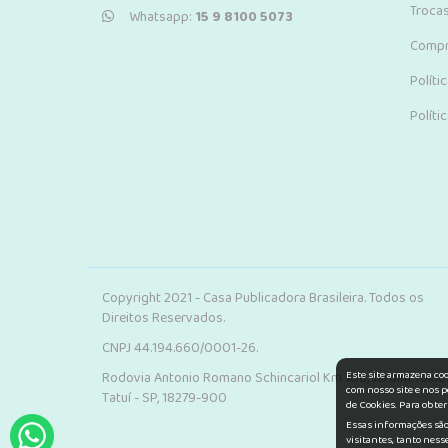
Troca
Whatsapp:
15 9 8100 5073
Compr
Políti
Políti
Copyright 2021 - Casa Publicadora Brasileira. Todos os
Direitos Reservados.
CNPJ 44.194.660/0001-26.
Este site armazena co
Rodovia Antonio Romano Schincariol Km 106, Jardim Tokio.
com nosso site e nos p
Tatuí - SP, 18279-900
de Cookies. Para obter
Essas informações são 
visitantes, tanto ness