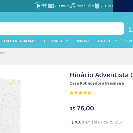
CPB Books
Novo Hinário
CPB Loja
ESCOLA SABATINA
ELLEN WHITE
LIVROS
HINÁRIOS
DEV
nca
Hinário Adventista
Casa Publicadora Brasileira
76,00
R$
76,00
em até 6x de R$ 12,67
R$