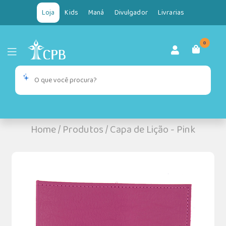
Loja
Kids
Maná
Divulgador
Livrarias
0
Home
/
Produtos
/
Capa de Lição - Pink