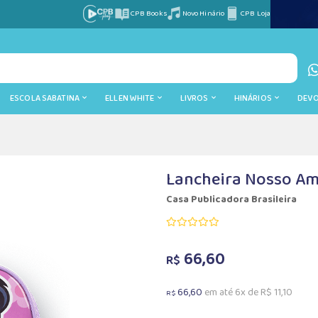
CPB Books
Novo Hinário
CPB Loja
ESCOLA SABATINA
ELLEN WHITE
LIVROS
HINÁRIOS
DEV
Lancheira Nosso Am
Casa Publicadora Brasileira
66,60
R$
66,60
em até 6x de R$ 11,10
R$