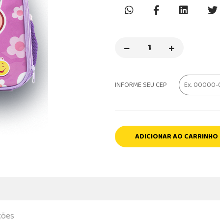
INFORME SEU CEP
ADICIONAR AO CARRINHO
ções