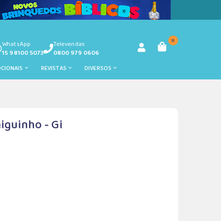
0
WhatsApp
Televendas
15 98100 5073
0800 979 0606
OCIONAIS
REVISTAS
DIVERSOS
iguinho - Gi