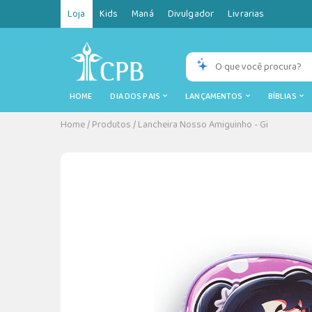
Loja
Kids
Maná
Divulgador
Livrarias
HOME
DIA DOS PAIS
LANÇAMENTOS
BÍBLIAS
Home
/
Produtos
/
Lancheira Nosso Amiguinho - Gi