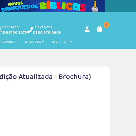
0
WhatsApp
Televendas
15 98100 5073
0800 979 0606
OCIONAIS
REVISTAS
DIVERSOS
Edição Atualizada - Brochura)