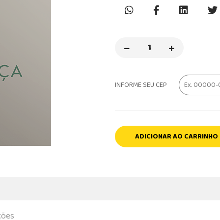
INFORME SEU CEP
ADICIONAR AO CARRINHO
ções