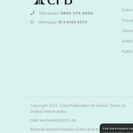
Sobre
Televendas:
0800-979-0606
Troca
Whatsapp:
15 9 8100 5073
Compr
Políti
Políti
Copyright 2021 - Casa Publicadora Brasileira. Todos os
Direitos Reservados.
CNPJ 44.194.660/0001-26.
Este site armazena co
Rodovia Antonio Romano Schincariol Km 106, Jardim Tokio.