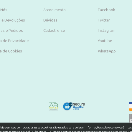
 Nós
Atendimento
Facebook
s e Devoluções
Dúvidas
Twitter
as e Pedidos
Cadastre-se
Instagram
ca de Privacidade
Youtube
ca de Cookies
WhatsApp
okies em seu computador. Esses cookies são usados para coletar informações sobre como você inte