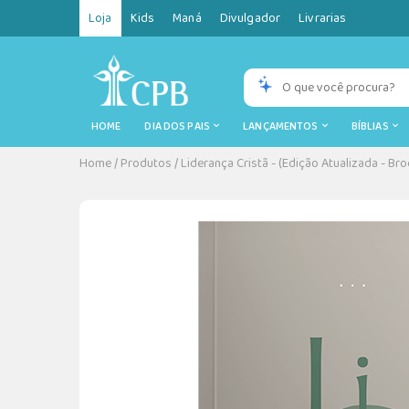
Loja
Kids
Maná
Divulgador
Livrarias
HOME
DIA DOS PAIS
LANÇAMENTOS
BÍBLIAS
Home
/
Produtos
/
Liderança Cristã - (Edição Atualizada - Br