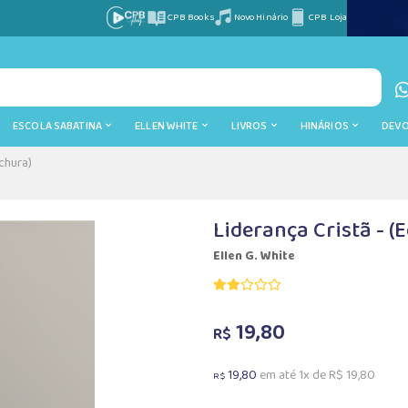
CPB Books
Novo Hinário
CPB Loja
ESCOLA SABATINA
ELLEN WHITE
LIVROS
HINÁRIOS
DEV
ochura)
Liderança Cristã - (
Ellen G. White
19,80
R$
19,80
em até 1x de R$ 19,80
R$