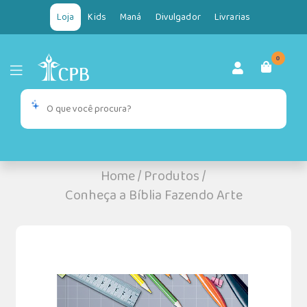
Loja
Kids
Maná
Divulgador
Livrarias
0
Home
/
Produtos
/
Conheça a Bíblia Fazendo Arte