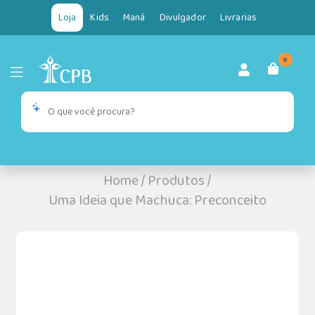
Loja
Kids
Maná
Divulgador
Livrarias
0
Home
/
Produtos
/
Uma Ideia que Machuca: Preconceito