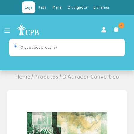
Loja
Kids
Maná
Divulgador
Livrarias
0
Home
/
Produtos
/
O Atirador Convertido