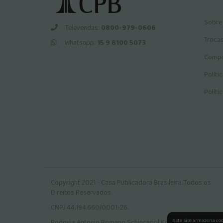
Sobre
Televendas:
0800-979-0606
Troca
Whatsapp:
15 9 8100 5073
Compr
Políti
Políti
Copyright 2021 - Casa Publicadora Brasileira. Todos os
Direitos Reservados.
CNPJ 44.194.660/0001-26.
Este site armazena co
Rodovia Antonio Romano Schincariol Km 106, Jardim Tokio.