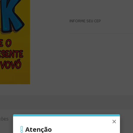
INFORME SEU CEP
ções
Vídeo
×
Atenção