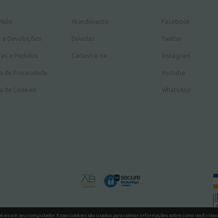
 Nós
Atendimento
Facebook
s e Devoluções
Dúvidas
Twitter
as e Pedidos
Cadastre-se
Instagram
ca de Privacidade
Youtube
ca de Cookies
WhatsApp
okies em seu computador. Esses cookies são usados para coletar informações sobre como você inte