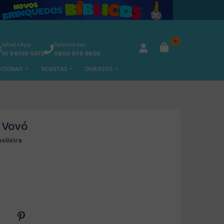
0
WhatsApp
Televendas
15 98100 5073
0800 979 0606
OCIONAIS
REVISTAS
DIVERSOS
a Vovó
sileira