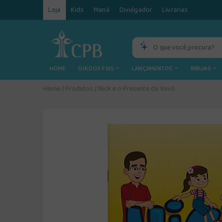
Loja
Kids
Maná
Divulgador
Livrarias
HOME
DIA DOS PAIS
LANÇAMENTOS
BÍBLIAS
Home
/
Produtos
/
Nick e o Presente da Vovó