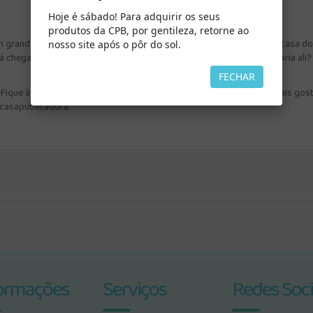
Hoje é sábado! Para adquirir os seus
produtos da CPB, por gentileza, retorne ao
um grande sorriso! O carteiro acabou de entregar uma encomenda na casa do
nosso site após o pôr do sol.
á chegando. Seria um presente? E se fosse, que tipo de presente estaria ali?
FECHAR
ique à vontade para postar fotos, vídeos e as citações que você mais gost
#casapublicadora.
ormações
Serviços
Redes Soci