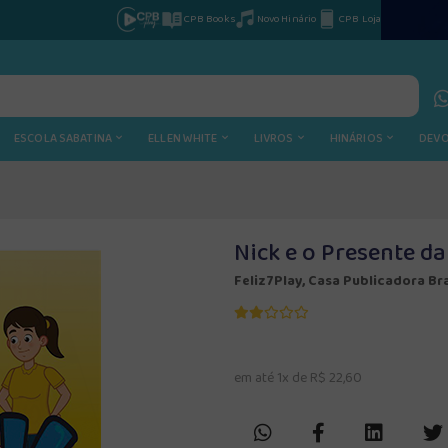
CPB Books
Novo Hinário
CPB Loja
ESCOLA SABATINA
ELLEN WHITE
LIVROS
HINÁRIOS
DEV
Nick e o Presente d
Feliz7Play, Casa Publicadora Bra
em até 1x de R$ 22,60