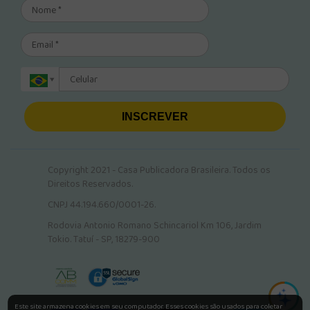
INSCREVER
Copyright 2021 - Casa Publicadora Brasileira. Todos os
Direitos Reservados.
CNPJ 44.194.660/0001-26.
Rodovia Antonio Romano Schincariol Km 106, Jardim
Tokio. Tatuí - SP, 18279-900
Este site armazena cookies em seu computador. Esses cookies são usados para coletar