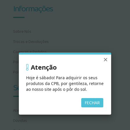
Informações
Sobre Nós
Trocas e Devoluções
Compras e Pedidos
×
Política de Privacidade
Atenção
Política de Cookies
Hoje é sábado! Para adquirir os seus
produtos da CPB, por gentileza, retorne
Serviços
ao nosso site após o pôr do sol.
FECHAR
Atendimento
Dúvidas