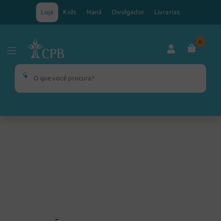
Loja
Kids
Maná
Divulgador
Livrarias
0