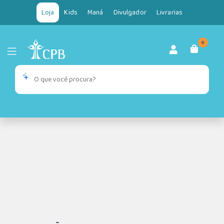
Loja
Kids
Maná
Divulgador
Livrarias
0