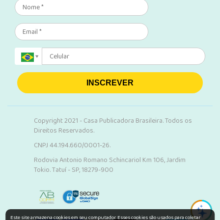
INSCREVER
Copyright 2021 - Casa Publicadora Brasileira. Todos os
Direitos Reservados.
CNPJ 44.194.660/0001-26.
Rodovia Antonio Romano Schincariol Km 106, Jardim
Tokio. Tatuí - SP, 18279-900
Este site armazena cookies em seu computador. Esses cookies são usados para coletar