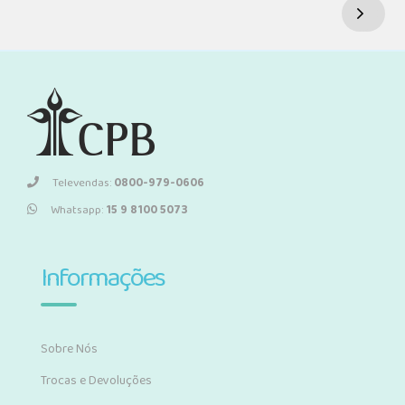
Televendas:
0800-979-0606
Whatsapp:
15 9 8100 5073
Informações
Sobre Nós
Trocas e Devoluções