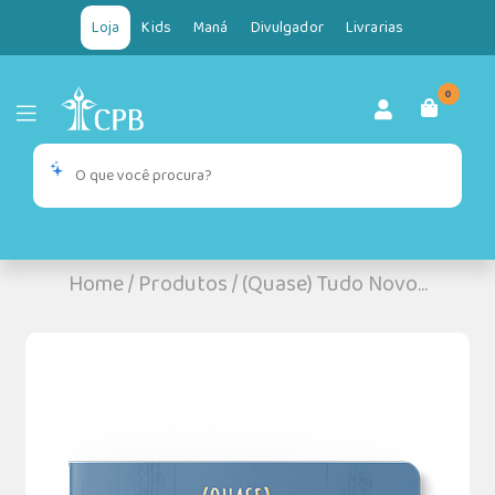
Loja
Kids
Maná
Divulgador
Livrarias
0
Home
/
Produtos
/
(Quase) Tudo Novo...