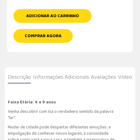
ADICIONAR AO CARRINHO
COMPRAR AGORA
Descrição
Informações Adicionais
Avaliações
Vídeo
Faixa Etária: 4 a 9 anos
Venha descobrir com Isa o verdadeiro sentido da palavra
"lar".
Mudar de cidade pode despertar diferentes emoções: a
empolgação de conhecer novos lugares, a curiosidade
sobre como será a nova casa, e também a insegurança de