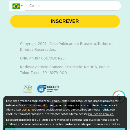
INSCREVER
Copyright 2021 - Casa Publicadora Brasileira. Todos os
Direitos Reservados.
CNPJ 44.194.660/0001-26.
Rodovia Antonio Romano Schincariol Km 106, Jardim
Tokio. Tatuí - SP, 18279-900
Este site armazena cookies em seu computador. Esses cookies são usados para coletar
informações sobre como você interage com nosso site e nos permite lembrar de você.
Além disso, utilizamos outros cookies explicados em detalhes em nossa Política de
Cookies. Para obter todas as informações sobre o tema, acesse
Política de Cookies.
Essas informações são utilizadas para melhorar e personalizar sua experiência e para
análises e métricas sobre nossos visitantes, tanto nesse site quanto em outras mídias.