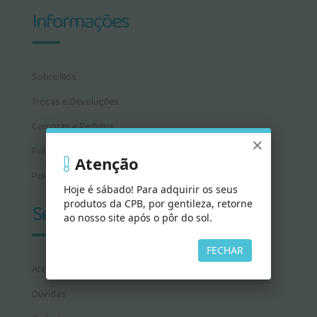
Informações
Sobre Nós
Trocas e Devoluções
Compras e Pedidos
×
Política de Privacidade
Atenção
Política de Cookies
Hoje é sábado! Para adquirir os seus
produtos da CPB, por gentileza, retorne
Serviços
ao nosso site após o pôr do sol.
FECHAR
Atendimento
Dúvidas