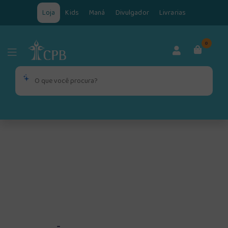
Loja
Kids
Maná
Divulgador
Livrarias
0