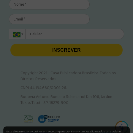
INSCREVER
Copyright 2021 - Casa Publicadora Brasileira. Todos os
Direitos Reservados.
CNPJ 44.194.660/0001-26.
Rodovia Antonio Romano Schincariol Km 106, Jardim
Tokio. Tatuí - SP, 18279-900
Este site armazena cookies em seu computador. Esses cookies são usados para coletar