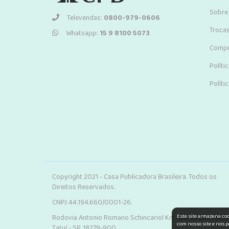
Sobre
Televendas:
0800-979-0606
Troca
Whatsapp:
15 9 8100 5073
Compr
Políti
Políti
Copyright 2021 - Casa Publicadora Brasileira. Todos os
Direitos Reservados.
CNPJ 44.194.660/0001-26.
Este site armazena co
Rodovia Antonio Romano Schincariol Km 106, Jardim Tokio.
com nosso site e nos p
Tatuí - SP, 18279-900