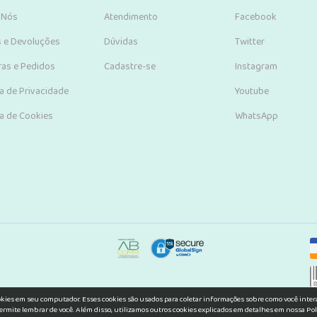
 Nós
Atendimento
Facebook
s e Devoluções
Dúvidas
Twitter
as e Pedidos
Cadastre-se
Instagram
ca de Privacidade
Youtube
ca de Cookies
WhatsApp
okies em seu computador. Esses cookies são usados para coletar informações sobre como você inte
ermite lembrar de você. Além disso, utilizamos outros cookies explicados em detalhes em nossa Pol