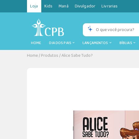
Loja
Kids
Maná
Divulgador
Livrarias
HOME
DIA DOS PAIS
LANÇAMENTOS
BÍBLIAS
Home
/
Produtos
/
Alice Sabe Tudo?