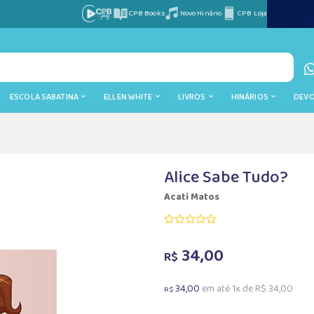
CPB Books
Novo Hinário
CPB Loja
ESCOLA SABATINA
ELLEN WHITE
LIVROS
HINÁRIOS
DEV
Alice Sabe Tudo?
Acati Matos
34,00
R$
34,00
em até 1x de R$ 34,00
R$