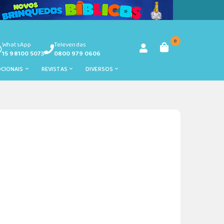
0
WhatsApp
Televendas
15 98100 5073
0800 979 0606
OCIONAIS
REVISTAS
DIVERSOS