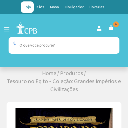
Loja
Kids
Maná
Divulgador
Livrarias
0
Home
/
Produtos
/
Tesouro no Egito - Coleção: Grandes Impérios e
Civilizações