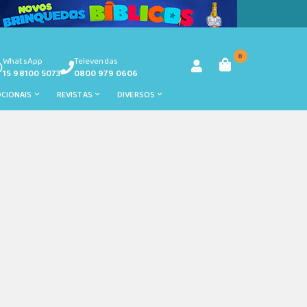
0
WhatsApp
Televendas
15 98100 5073
0800 979 0606
OCIONAIS
REVISTAS
DIVERSOS