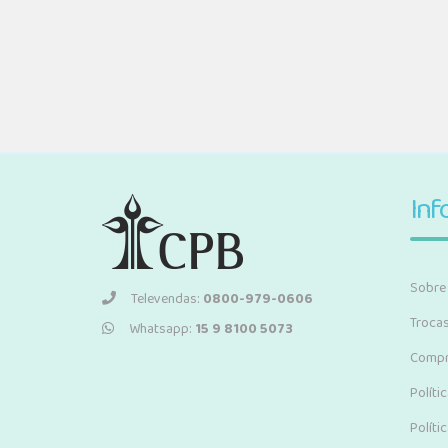
Inf
Sobre
Televendas:
0800-979-0606
Troca
Whatsapp:
15 9 8100 5073
Compr
Políti
Políti