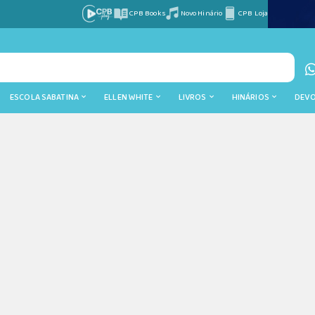
CPB Books
Novo Hinário
CPB Loja
ESCOLA SABATINA
ELLEN WHITE
LIVROS
HINÁRIOS
DEV