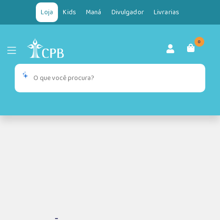
Loja
Kids
Maná
Divulgador
Livrarias
0