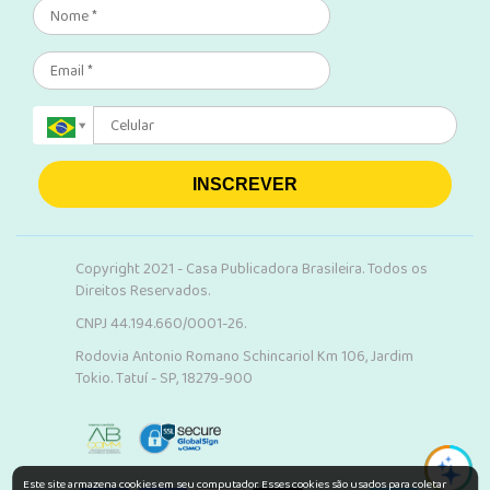
INSCREVER
Copyright 2021 - Casa Publicadora Brasileira. Todos os
Direitos Reservados.
CNPJ 44.194.660/0001-26.
Rodovia Antonio Romano Schincariol Km 106, Jardim
Tokio. Tatuí - SP, 18279-900
Este site armazena cookies em seu computador. Esses cookies são usados para coletar